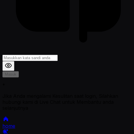
Masuk
*
Jika Anda mengalami Kesulitan saat login, Silahkan
hubungi kami di Live Chat untuk Membantu anda
selanjutnya
home