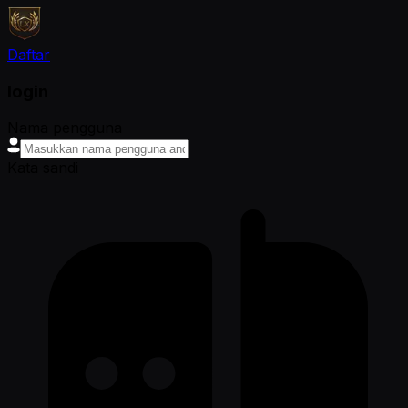
Daftar
login
Nama pengguna
Kata sandi