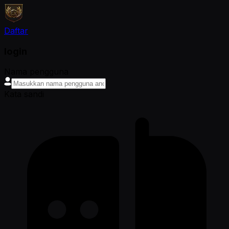
Daftar
login
Nama pengguna
Kata sandi