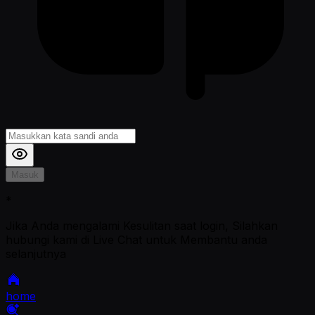
Masuk
*
Jika Anda mengalami Kesulitan saat login, Silahkan
hubungi kami di Live Chat untuk Membantu anda
selanjutnya
home