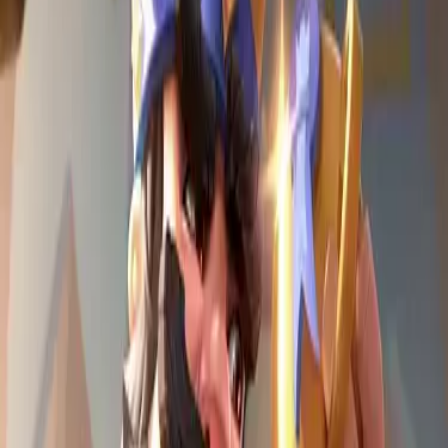
penggemar hiburan digital adalah LXTOTO. Hadir
sebagai solusi modern, LXTOTO menawarkan
pengalaman bermain game online yang tanpa batas,
baik dari sisi aksesibilitas, variasi game, hingga
kenyamanan pengguna.
Platform Game Online Ramah
Pengguna
Salah satu daya tarik utama dari
LXTOTO
adalah
antarmukanya yang sederhana namun modern.
Platform ini dirancang agar mudah digunakan oleh
semua kalangan, baik pemula maupun gamer
berpengalaman. Navigasi yang intuitif memungkinkan
pengguna menjelajahi berbagai pilihan game tanpa
kesulitan. Bahkan bagi mereka yang belum terbiasa
dengan dunia game online, LXTOTO memberikan
pengalaman yang ramah dan menyenangkan sejak
pertama kali masuk ke platform.