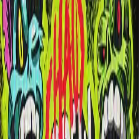
Tanpa Batasan Waktu dan Tempat
Salah satu keunggulan terbesar dari bermain
game
online
di LXTOTO adalah fleksibilitasnya. Pengguna
dapat mengakses game kapan saja dan di mana saja
selama terhubung ke internet. Tidak perlu mengunduh
aplikasi tambahan yang membebani perangkat, karena
LXTOTO dapat diakses langsung melalui browser. Ini
menjadikan LXTOTO pilihan ideal untuk bermain game
secara cepat, efisien, dan menyenangkan.
Pengalaman Gaming yang Bebas
Gangguan
Berbeda dengan banyak platform game gratis yang
dibanjiri iklan mengganggu, LXTOTO menghadirkan
pengalaman bermain yang bersih dan nyaman.
Pengguna tidak perlu khawatir akan munculnya pop-up