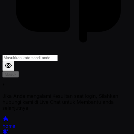
Masuk
*
Jika Anda mengalami Kesulitan saat login, Silahkan
hubungi kami di Live Chat untuk Membantu anda
selanjutnya
home