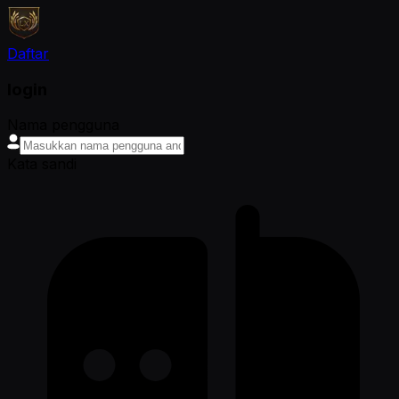
Daftar
login
Nama pengguna
Kata sandi