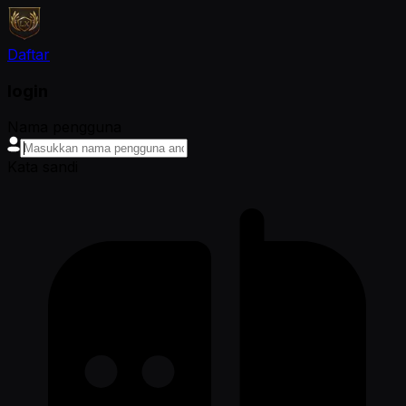
Daftar
login
Nama pengguna
Kata sandi