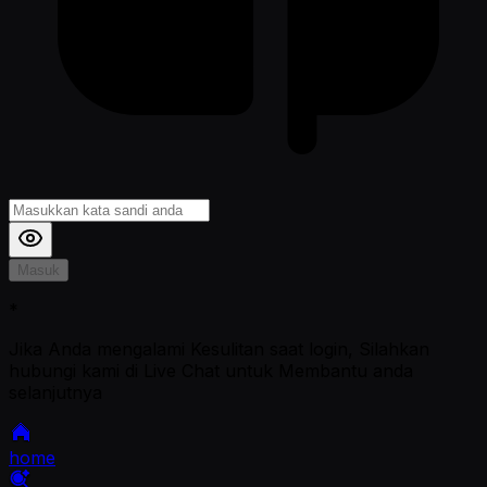
Masuk
*
Jika Anda mengalami Kesulitan saat login, Silahkan
hubungi kami di Live Chat untuk Membantu anda
selanjutnya
home