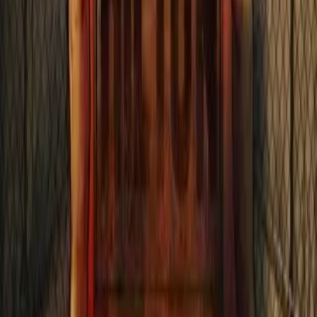
memungkinkan pengawasan terhadap jenis permainan
yang diakses serta durasi bermain.
Komunitas Positif dan Dukungan
Responsif
LXTOTO tidak hanya menyediakan game, tetapi juga
membangun komunitas yang positif di antara
penggunanya.
Forum diskusi
, ulasan game, dan fitur
sosial memungkinkan pengguna saling berinteraksi,
berbagi tips, dan memberikan feedback. Ini menambah
dimensi sosial dalam bermain game yang sering kali
terlewatkan di platform lain.
Layanan dukungan pelanggan juga responsif dan siap
membantu jika terjadi kendala teknis atau pertanyaan
seputar platform. Tim LXTOTO selalu hadir untuk
memastikan bahwa setiap pemain mendapatkan