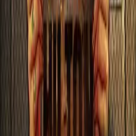
merangsang strategi, konsentrasi, dan kerja sama tim.
Inilah mengapa LXTOTO cocok bukan hanya sebagai
platform hiburan, tetapi juga sebagai sarana belajar
yang menyenangkan.
Keamanan dan Privasi Pengguna
Diutamakan
Privasi dan keamanan pengguna menjadi prioritas utama
bagi LXTOTO. Semua data pengguna dilindungi dengan
sistem keamanan mutakhir dan enkripsi canggih. Selain
itu, platform ini tidak meminta informasi pribadi yang
sensitif secara berlebihan, sehingga pengguna dapat
merasa tenang saat bermain.
Bagi orang tua yang ingin memastikan anak-anak
mereka bermain dengan aman, LXTOTO juga
menyediakan fitur kontrol orang tua yang