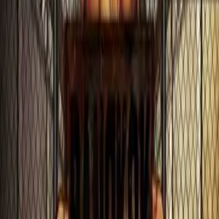
Tanpa Batasan Waktu dan Tempat
Salah satu keunggulan terbesar dari bermain
game
online
di LXTOTO adalah fleksibilitasnya. Pengguna
dapat mengakses game kapan saja dan di mana saja
selama terhubung ke internet. Tidak perlu mengunduh
aplikasi tambahan yang membebani perangkat, karena
LXTOTO dapat diakses langsung melalui browser. Ini
menjadikan LXTOTO pilihan ideal untuk bermain game
secara cepat, efisien, dan menyenangkan.
Pengalaman Gaming yang Bebas
Gangguan
Berbeda dengan banyak platform game gratis yang
dibanjiri iklan mengganggu, LXTOTO menghadirkan
pengalaman bermain yang bersih dan nyaman.
Pengguna tidak perlu khawatir akan munculnya pop-up