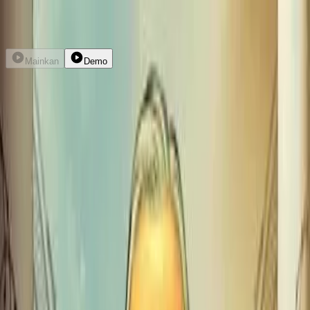
Daftar
Masuk
Mainkan
Demo
Bangkok Hilton
nolimitcity
kembali
LXTOTO Hadirkan
Pengalaman Bermain Game
Online Tanpa Batas
Di era digital yang serba cepat ini, hiburan telah berubah
bentuk secara signifikan. Dari televisi tradisional hingga
platform streaming
, dari permainan papan hingga game
online, kini masyarakat memiliki lebih banyak pilihan
untuk mengisi waktu luang mereka. Salah satu platform
yang sedang naik daun dan menarik perhatian para