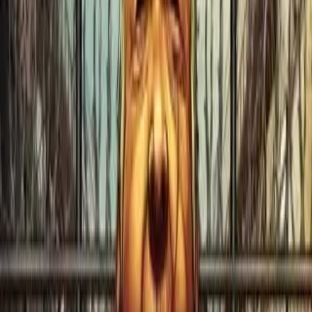
Ragam Game Seru dalam Satu
Tempat
LXTOTO tidak hanya menghadirkan satu jenis game saja,
tetapi menyediakan beragam genre permainan yang
dapat dinikmati siapa saja. Mulai dari game puzzle,
edukatif, simulasi, hingga petualangan seru, semuanya
tersedia di sini. Keanekaragaman ini membuat LXTOTO
cocok digunakan oleh berbagai segmen usia, termasuk
anak-anak, remaja, hingga orang dewasa yang mencari
hiburan ringan setelah aktivitas sehari-hari.
Yang membuatnya lebih menarik, semua game yang
tersedia bebas dari unsur kekerasan dan konten negatif.
Ini menjadikan LXTOTO sebagai platform hiburan digital
yang aman untuk keluarga.