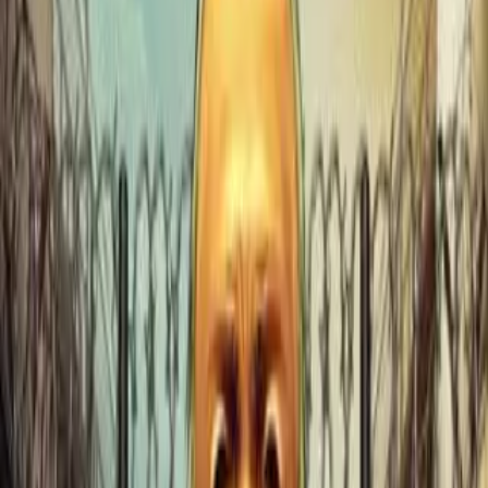
penggemar hiburan digital adalah LXTOTO. Hadir
sebagai solusi modern, LXTOTO menawarkan
pengalaman bermain game online yang tanpa batas,
baik dari sisi aksesibilitas, variasi game, hingga
kenyamanan pengguna.
Platform Game Online Ramah
Pengguna
Salah satu daya tarik utama dari
LXTOTO
adalah
antarmukanya yang sederhana namun modern.
Platform ini dirancang agar mudah digunakan oleh
semua kalangan, baik pemula maupun gamer
berpengalaman. Navigasi yang intuitif memungkinkan
pengguna menjelajahi berbagai pilihan game tanpa
kesulitan. Bahkan bagi mereka yang belum terbiasa
dengan dunia game online, LXTOTO memberikan
pengalaman yang ramah dan menyenangkan sejak
pertama kali masuk ke platform.