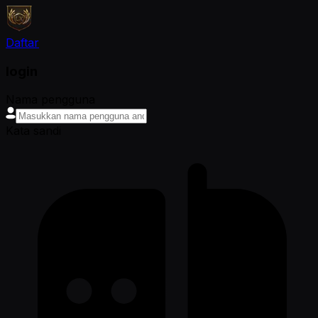
Daftar
login
Nama pengguna
Kata sandi