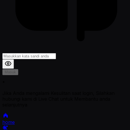
Masuk
*
Jika Anda mengalami Kesulitan saat login, Silahkan
hubungi kami di Live Chat untuk Membantu anda
selanjutnya
home