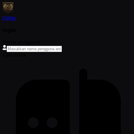
Daftar
login
Nama pengguna
Kata sandi