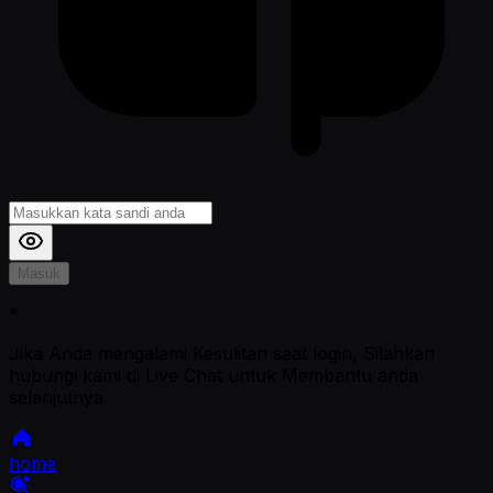
Masuk
*
Jika Anda mengalami Kesulitan saat login, Silahkan
hubungi kami di Live Chat untuk Membantu anda
selanjutnya
home